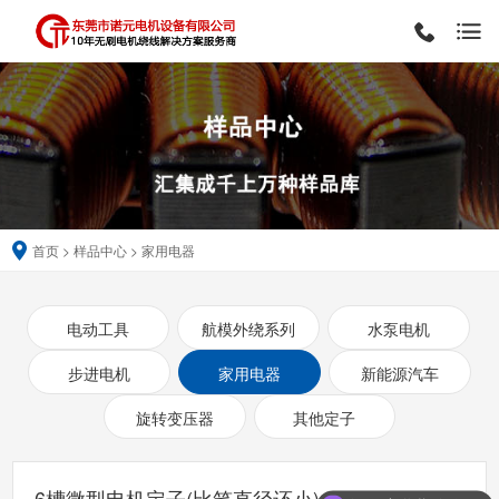
首页
>
样品中心
>
家用电器
电动工具
航模外绕系列
水泵电机
步进电机
家用电器
新能源汽车
旋转变压器
其他定子
6槽微型电机定子(比笔直径还小)