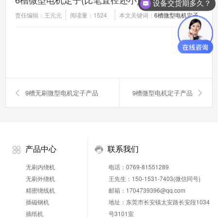
设备交货期多久？
责任编辑：王元元
阅读量：
1524
本文关键词：
6槽微型电机定子
9槽无刷微型电机定子产品
9槽微型电机定子产品
产品中心
联系我们
无刷内绕机
电话：0769-81551289
无刷外绕机
王先生：150-1531-7403(微信同号)
精密绕线机
邮箱：1704739396@qq.com
插磁钢机
地址：东莞市长安镇太安路长安段1034
插纸机
号3101室