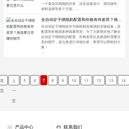
一个复杂且精细的任务，涉及设备设计、调试操作、
材料选择等多个方面。…
全自动定子绕线机配置和价格有何差异？挑选要注意哪些细节
全自动定子绕线机作为电机制造领域的关键设备，其
配置和价格因多种因素而异。为了大家更好地了解全
自动定子绕线机的配置、价格差异以及挑选时需要注
意的细节，诺元将进行详细分析，希望可以帮助到大
家！
…
7
首
上
5
6
8
9
10
11
12
13
14
页
一
页
产品中心
联系我们