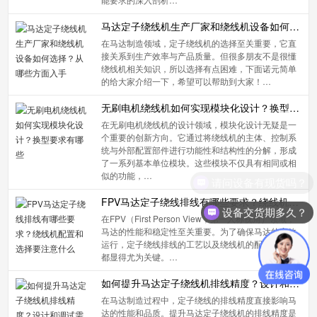
马达定子绕线机生产厂家和绕线机设备如何选择？从哪些方面入手
在马达制造领域，定子绕线机的选择至关重要，它直
接关系到生产效率与产品质量。但很多朋友不是很懂
绕线机相关知识，所以选择有点困难，下面诺元简单
的给大家介绍一下，希望可以帮助到大家！…
无刷电机绕线机如何实现模块化设计？换型要求有哪些
在无刷电机绕线机的设计领域，模块化设计无疑是一
个重要的创新方向。它通过将绕线机的主体、控制系
统与外部配置部件进行功能性和结构性的分解，形成
了一系列基本单位模块。这些模块不仅具有相同或相
似的功能，…
请问设备有现货吗？
FPV马达定子绕线排线有哪些要求？绕线机配置和选择要注意什么
设备交货期多久？
在FPV（First Person View，第一人称视角）领域，
马达的性能和稳定性至关重要。为了确保马达的高效
运行，定子绕线排线的工艺以及绕线机的配置和选择
都显得尤为关键。…
如何提升马达定子绕线机排线精度？设计和调试需要注意什么
在马达制造过程中，定子绕线的排线精度直接影响马
达的性能和品质。提升马达定子绕线机的排线精度是