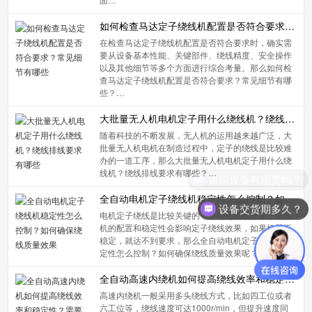
如何检查马达定子绕线机配置是否符合要求？常见细节有哪些
在检查马达定子绕线机配置是否符合要求时，确实需
要从设备基本性能、关键部件、绕线精度、安全操作
以及其他细节等多个方面进行综合考量。那么如何检
查马达定子绕线机配置是否符合要求？常见细节有哪
些？…
大批量无人机电机定子用什么绕线机？绕线排线要求有哪些
随着科技的不断发展，无人机的运用越来越广泛，大
批量无人机电机在制造过程中，定子的绕线是比较难
办的一道工序，那么大批量无人机电机定子用什么绕
线机？绕线排线要求有哪些？…
请问设备有现货吗？
全自动电机定子绕线机稳定性怎么控制？如何确保绕线质量效果
设备交货期多久？
电机定子绕线是比较关键的，特别是绕线效果，绕线
机的配置和稳定性会影响定子绕线效果，如果机器不
稳定，就达不到要求，那么全自动电机定子绕线机稳
定性怎么控制？如何确保绕线质量效果呢？…
全自动高速内绕机如何提高绕线效率和稳定性？需要注意哪些细节
高速内绕机一般采用多头绕线方式，比如四工位或者
六工位等，绕线速度可达1000r/min，但提升速度同